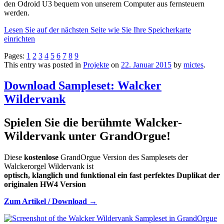
den Odroid U3 bequem von unserem Computer aus fernsteuern
werden.
Lesen Sie auf der nächsten Seite wie Sie Ihre Speicherkarte
einrichten
Pages:
1
2
3
4
5
6
7
8
9
This entry was posted in
Projekte
on
22. Januar 2015
by
mictes
.
Download Sampleset: Walcker
Wildervank
Spielen Sie die berühmte Walcker-
Wildervank unter GrandOrgue!
Diese
kostenlose
GrandOrgue Version des Samplesets der
Walckerorgel Wildervank ist
optisch, klanglich und funktional ein fast perfektes Duplikat der
originalen HW4 Version
Zum Artikel / Download →