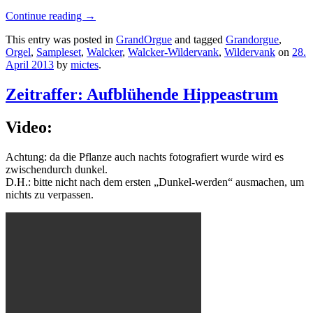
Continue reading
→
This entry was posted in
GrandOrgue
and tagged
Grandorgue
,
Orgel
,
Sampleset
,
Walcker
,
Walcker-Wildervank
,
Wildervank
on
28.
April 2013
by
mictes
.
Zeitraffer: Aufblühende Hippeastrum
Video:
Achtung: da die Pflanze auch nachts fotografiert wurde wird es
zwischendurch dunkel.
D.H.: bitte nicht nach dem ersten „Dunkel-werden“ ausmachen, um
nichts zu verpassen.